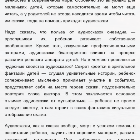
маленьких детей, которые самостоятельно не могут еще
читать, а у родителей не всегда находится время чтобы читать
им сказки, тогда на помощь приходят аудиосказки.
Надо сказать, что польза от аудиосказок очевидна —
прослушивая их, ребенок развивает собственное
воображение. Кроме того, озвученные профессиональными
актерами, аудиосказки благоприятно влияют на процесс
развития речевого аппарата детей. Но в чем же проявляются
чудесные свойства аудиосказок? Секрет кроется в зрительной
фантазии детей — слушая удивительные истории, ребенок
сопереживает, мысленно принимает участие в событиях,
представляет себя на месте героев сказки, подсознательно
повторяя слова диктора. В этом заключается основное
отличие аудиосказки от мультфильма — ребенок не просто
следует сюжету, а сам строит в своих фантазиях визуальное
отображение сказки.
Аудиосказки, как и сказки вообще, могут с успехом помочь в
воспитании ребенка, научить его хорошим манерам, развить
творческий потенциал. Они избавляют от страхов,