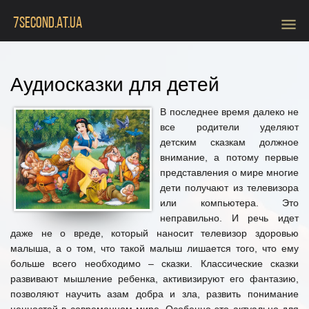
menu
7SECOND.AT.UA
Аудиосказки для детей
В последнее время далеко не
все родители уделяют
детским сказкам должное
внимание, а потому первые
представления о мире многие
дети получают из телевизора
или компьютера. Это
неправильно. И речь идет
даже не о вреде, который наносит телевизор здоровью
малыша, а о том, что такой малыш лишается того, что ему
больше всего необходимо – сказки. Классические сказки
развивают мышление ребенка, активизируют его фантазию,
позволяют научить азам добра и зла, развить понимание
ценностей в современном мире. Особенно это актуально для