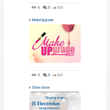
0
0
0.0
MakeUpgrade
0
0
0.0
Shine show