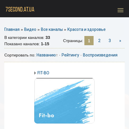
menu
7SECOND.AT.UA
Главная
»
Видео
»
Все каналы
»
Красота и здоровье
В категории каналов
:
33
Страницы
:
1
2
3
»
Показано каналов
:
1-15
Сортировать по
:
Названию
↑
·
Рейтингу
·
Воспроизведения
FIT-BO