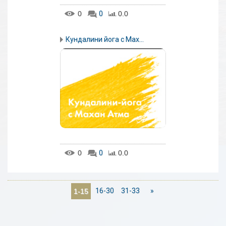
0
0
0.0
Кундалини йога с Мах...
0
0
0.0
16-30
31-33
»
1-15