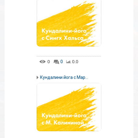
0
0
0.0
Кундалини йога с Мар...