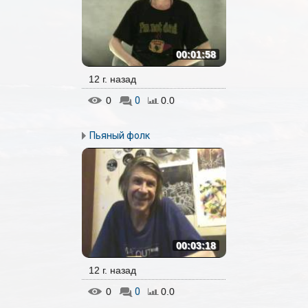
00:01:58
12 г. назад
0
0
0.0
Пьяный фолк
00:03:18
12 г. назад
0
0
0.0