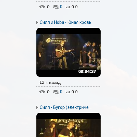
0
0
0.0
Силя и Hoba - Юная кровь
00:04:27
12 г. назад
0
0
0.0
Силя - Бугор (электриче...