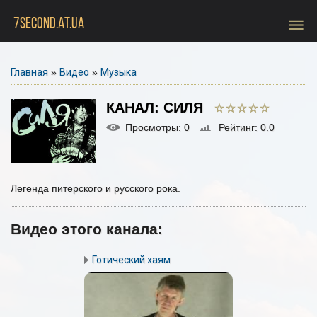
menu
7SECOND.AT.UA
Главная
»
Видео
»
Музыка
КАНАЛ: СИЛЯ
Просмотры
: 0
Рейтинг
: 0.0
Легенда питерского и русского рока.
Видео этого канала
:
Готический хаям