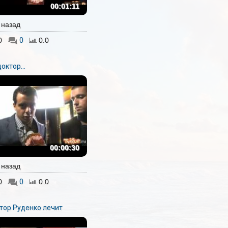
00:01:11
. назад
0
0
0.0
доктор...
00:00:30
. назад
0
0
0.0
тор Руденко лечит