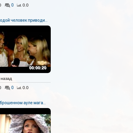
0
0
0.0
одой человек приводи...
00:00:20
. назад
0
0
0.0
брошенном ауле мага...