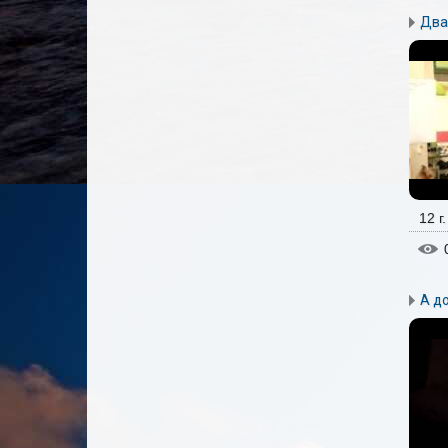
Два
12 г
А д