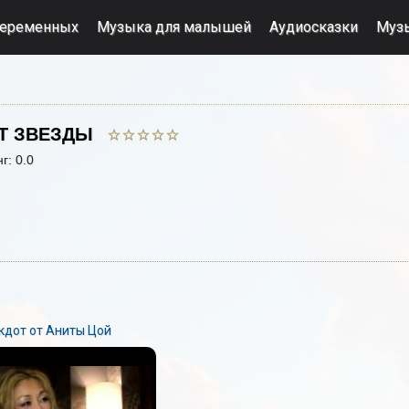
беременных
Музыка для малышей
Аудиосказки
Муз
ОТ ЗВЕЗДЫ
нг
: 0.0
кдот от Аниты Цой