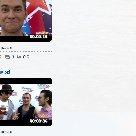
00:00:16
. назад
0
0
0.0
ачок!
00:00:36
. назад