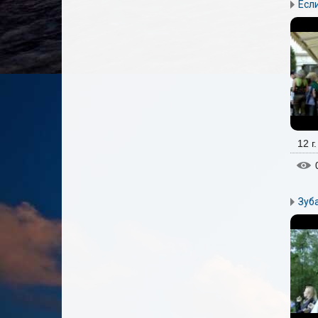
Если
12 г
Зуб