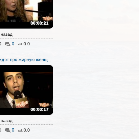
00:00:21
. назад
0
0
0.0
кдот про жирную женщ...
00:00:17
. назад
0
0
0.0