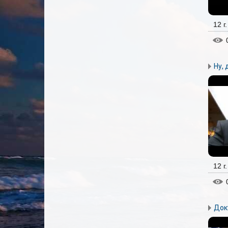
12 г
Ну, 
12 г
Док