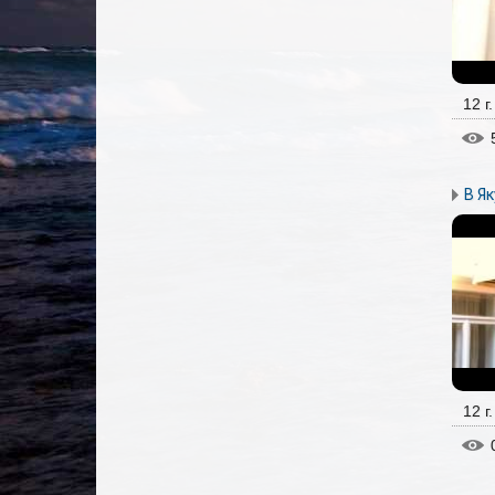
12 г
В Як
12 г