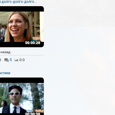
 долго-долго-долго...
00:00:28
. назад
0
0
0.0
астики
00:00:58