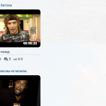
 батона
00:00:22
. назад
0
0
0.0
ома мы не можем...