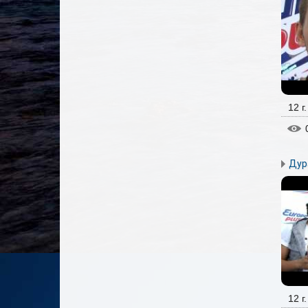
12 г
Дур
12 г