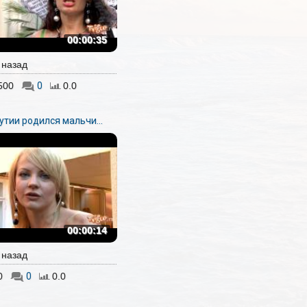
00:00:35
. назад
500
0
0.0
утии родился мальчи...
00:00:14
. назад
0
0
0.0