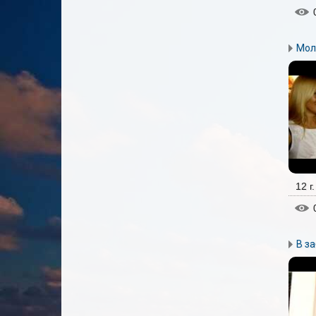
Мол
12 г
В за