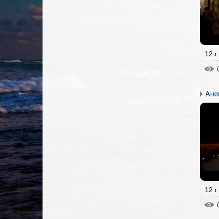
12 г
Ане
12 г