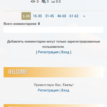
0
0
0.0
16-30
31-45
46-60
61-62
»
1-15
Всего комментариев
:
0
Добавлять комментарии могут только зарегистрированные
пользователи.
[
Регистрация
|
Вход
]
WELCOME!
Приветствую Вас
,
Гость
!
Регистрация
|
Вход