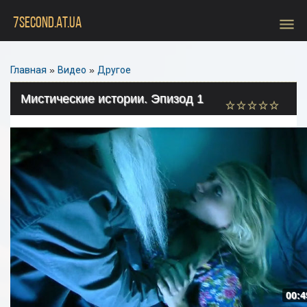
menu
7SECOND.AT.UA
Главная
»
Видео
»
Другое
Мистические истории. Эпизод 1
00:4