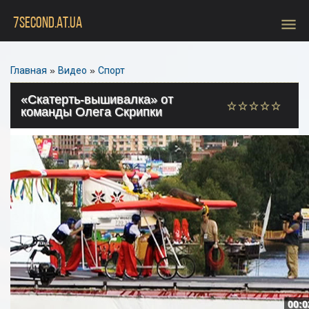
menu
7SECOND.AT.UA
Главная
»
Видео
»
Спорт
«Скатерть-вышивалка» от
команды Олега Скрипки
00:0