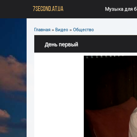
7SECOND.AT.UA
Музыка для 
Главная
»
Видео
»
Общество
День первый