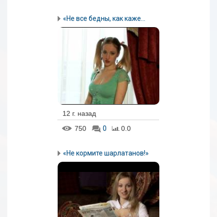
«Не все бедны, как каже...
12 г. назад
750
0
0.0
«Не кормите шарлатанов!»