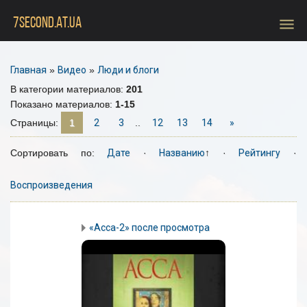
menu
7SECOND.AT.UA
Главная
»
Видео
»
Люди и блоги
В категории материалов
:
201
Показано материалов
:
1-15
Страницы
:
1
2
3
..
12
13
14
»
Сортировать по
:
Дате
·
Названию
↑
·
Рейтингу
·
Воспроизведения
«Асса-2» после просмотра