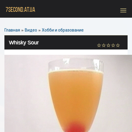
menu
7SECOND.AT.UA
Главная
»
Видео
»
Хобби и образование
Whisky Sour