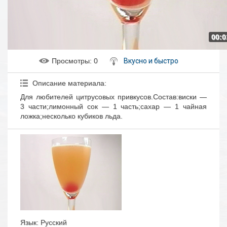
00:0
Просмотры
: 0
Вкусно и быстро
Описание материала
:
Для любителей цитрусовых привкусов.Состав:виски —
3 части;лимонный сок — 1 часть;сахар — 1 чайная
ложка;несколько кубиков льда.
Язык
: Русский