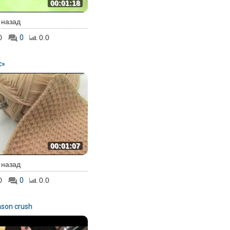
00:01:18
. назад
0
0
0.0
с»
00:01:07
. назад
0
0
0.0
son crush