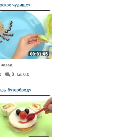
рское чудище»
00:01:05
. назад
0
0
0.0
шь-бутерброд»