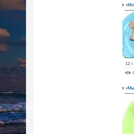
«Мо
12 г
«Мы