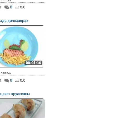
0
0
0.0
ездо динозавра»
00:01:16
. назад
0
0
0.0
ецкие» круассаны