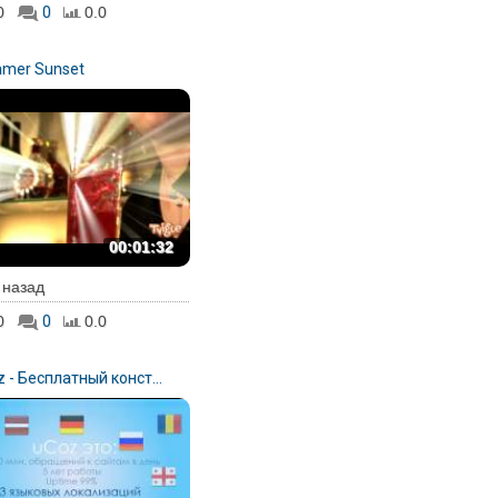
0
0
0.0
mer Sunset
00:01:32
. назад
0
0
0.0
 - Бесплатный конст...