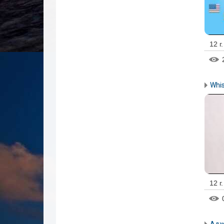
12 г
Whis
12 г