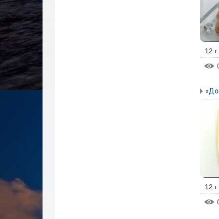
12 г
«До
12 г