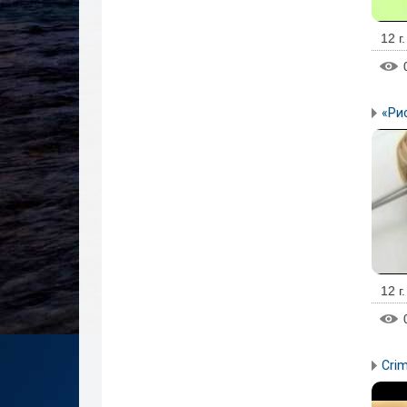
12 г
«Ри
12 г
Crim