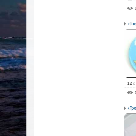
«Гн
12 г
«Гр