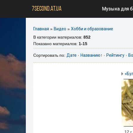
7SECOND.AT.UA
Музыка для 
Главная
»
Видео
»
Хобби и образование
В категории материалов
:
852
Показано материалов
:
1-15
Сортировать по
:
Дате
·
Названию
↑
·
Рейтингу
·
Во
«Бу
12 г