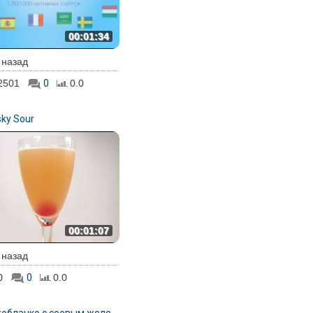
00:01:34
. назад
2501
0
0.0
ky Sour
00:01:07
. назад
0
0
0.0