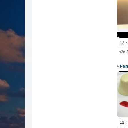
12 г
Pan
12 г