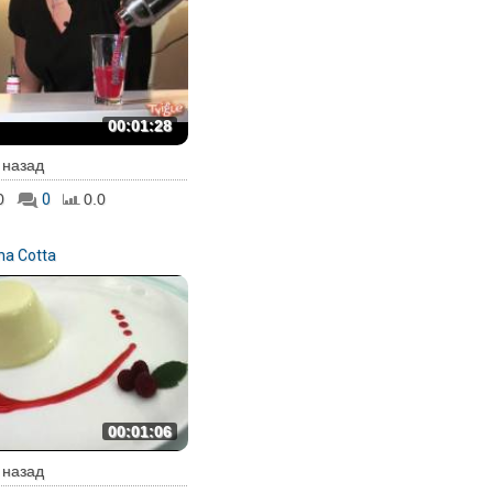
00:01:28
. назад
0
0
0.0
na Cotta
00:01:06
. назад