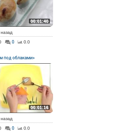
00:01:40
. назад
0
0
0.0
м под облаками»
00:01:16
. назад
0
0
0.0