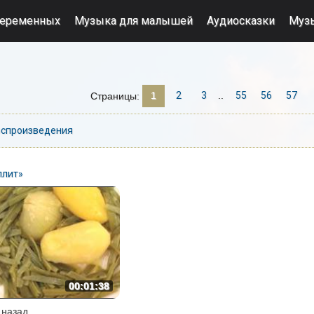
беременных
Музыка для малышей
Аудиосказки
Муз
Страницы
:
1
2
3
..
55
56
57
спроизведения
ллит»
00:01:38
. назад