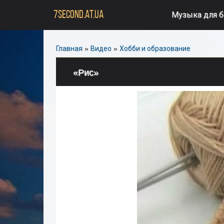
7SECOND.AT.UA
Музыка для 
Главная
»
Видео
»
Хобби и образование
«Рис»